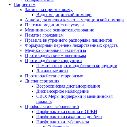
Пациентам
Запись на прием к врачу
Виды медицинской помощи
Анкета для оценки качества медицинской помощи
Платные медицинские услуги
Медицинское освидетельствование
Памятка гражданам
Правила внутреннего распорядка пациентов
Формулярный перечень лекарственных средств
Медико-социальная экспертиза
Противодействие мошенникам
Противодействие коррупции
Памятка по противодействию коррупции
Локальные акты
Противодействие терроризму
Диспансеризация
Всероссийская диспансеризация
Диспансерное наблюдение
СВО: Меры поддержки и медицинская
помощь
Профилактика заболеваний
Профилактика гриппа и ОРВИ
Профилактика сахарного диабета
Профилактика туберкулеза
Туберкулёз