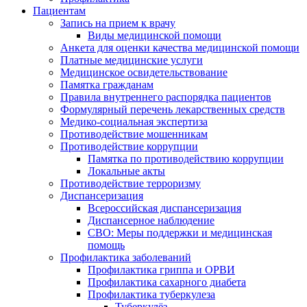
Пациентам
Запись на прием к врачу
Виды медицинской помощи
Анкета для оценки качества медицинской помощи
Платные медицинские услуги
Медицинское освидетельствование
Памятка гражданам
Правила внутреннего распорядка пациентов
Формулярный перечень лекарственных средств
Медико-социальная экспертиза
Противодействие мошенникам
Противодействие коррупции
Памятка по противодействию коррупции
Локальные акты
Противодействие терроризму
Диспансеризация
Всероссийская диспансеризация
Диспансерное наблюдение
СВО: Меры поддержки и медицинская
помощь
Профилактика заболеваний
Профилактика гриппа и ОРВИ
Профилактика сахарного диабета
Профилактика туберкулеза
Туберкулёз