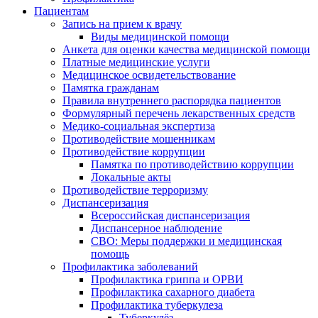
Пациентам
Запись на прием к врачу
Виды медицинской помощи
Анкета для оценки качества медицинской помощи
Платные медицинские услуги
Медицинское освидетельствование
Памятка гражданам
Правила внутреннего распорядка пациентов
Формулярный перечень лекарственных средств
Медико-социальная экспертиза
Противодействие мошенникам
Противодействие коррупции
Памятка по противодействию коррупции
Локальные акты
Противодействие терроризму
Диспансеризация
Всероссийская диспансеризация
Диспансерное наблюдение
СВО: Меры поддержки и медицинская
помощь
Профилактика заболеваний
Профилактика гриппа и ОРВИ
Профилактика сахарного диабета
Профилактика туберкулеза
Туберкулёз