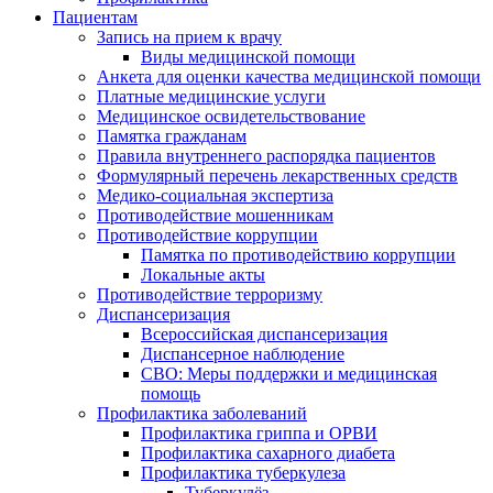
Пациентам
Запись на прием к врачу
Виды медицинской помощи
Анкета для оценки качества медицинской помощи
Платные медицинские услуги
Медицинское освидетельствование
Памятка гражданам
Правила внутреннего распорядка пациентов
Формулярный перечень лекарственных средств
Медико-социальная экспертиза
Противодействие мошенникам
Противодействие коррупции
Памятка по противодействию коррупции
Локальные акты
Противодействие терроризму
Диспансеризация
Всероссийская диспансеризация
Диспансерное наблюдение
СВО: Меры поддержки и медицинская
помощь
Профилактика заболеваний
Профилактика гриппа и ОРВИ
Профилактика сахарного диабета
Профилактика туберкулеза
Туберкулёз