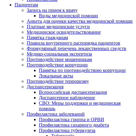
Пациентам
Запись на прием к врачу
Виды медицинской помощи
Анкета для оценки качества медицинской помощи
Платные медицинские услуги
Медицинское освидетельствование
Памятка гражданам
Правила внутреннего распорядка пациентов
Формулярный перечень лекарственных средств
Медико-социальная экспертиза
Противодействие мошенникам
Противодействие коррупции
Памятка по противодействию коррупции
Локальные акты
Противодействие терроризму
Диспансеризация
Всероссийская диспансеризация
Диспансерное наблюдение
СВО: Меры поддержки и медицинская
помощь
Профилактика заболеваний
Профилактика гриппа и ОРВИ
Профилактика сахарного диабета
Профилактика туберкулеза
Туберкулёз