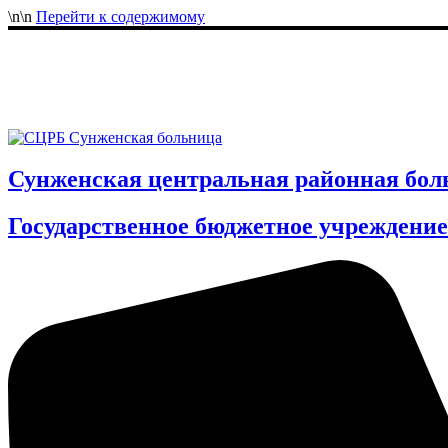
\n
\n
Перейти к содержимому
Сунженская центральная районная бол
Государственное бюджетное учреждение