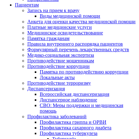
Пациентам
Запись на прием к врачу
Виды медицинской помощи
Анкета для оценки качества медицинской помощи
Платные медицинские услуги
Медицинское освидетельствование
Памятка гражданам
Правила внутреннего распорядка пациентов
Формулярный перечень лекарственных средств
Медико-социальная экспертиза
Противодействие мошенникам
Противодействие коррупции
Памятка по противодействию коррупции
Локальные акты
Противодействие терроризму
Диспансеризация
Всероссийская диспансеризация
Диспансерное наблюдение
СВО: Меры поддержки и медицинская
помощь
Профилактика заболеваний
Профилактика гриппа и ОРВИ
Профилактика сахарного диабета
Профилактика туберкулеза
Туберкулёз