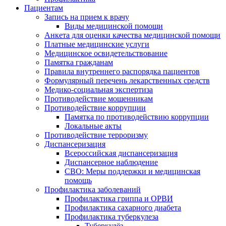
Пациентам
Запись на прием к врачу
Виды медицинской помощи
Анкета для оценки качества медицинской помощи
Платные медицинские услуги
Медицинское освидетельствование
Памятка гражданам
Правила внутреннего распорядка пациентов
Формулярный перечень лекарственных средств
Медико-социальная экспертиза
Противодействие мошенникам
Противодействие коррупции
Памятка по противодействию коррупции
Локальные акты
Противодействие терроризму
Диспансеризация
Всероссийская диспансеризация
Диспансерное наблюдение
СВО: Меры поддержки и медицинская
помощь
Профилактика заболеваний
Профилактика гриппа и ОРВИ
Профилактика сахарного диабета
Профилактика туберкулеза
Туберкулёз