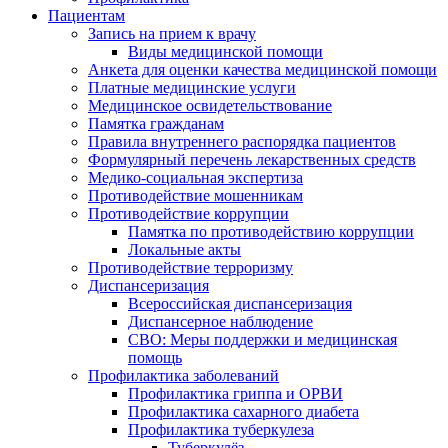
Пациентам
Запись на прием к врачу
Виды медицинской помощи
Анкета для оценки качества медицинской помощи
Платные медицинские услуги
Медицинское освидетельствование
Памятка гражданам
Правила внутреннего распорядка пациентов
Формулярный перечень лекарственных средств
Медико-социальная экспертиза
Противодействие мошенникам
Противодействие коррупции
Памятка по противодействию коррупции
Локальные акты
Противодействие терроризму
Диспансеризация
Всероссийская диспансеризация
Диспансерное наблюдение
СВО: Меры поддержки и медицинская
помощь
Профилактика заболеваний
Профилактика гриппа и ОРВИ
Профилактика сахарного диабета
Профилактика туберкулеза
Туберкулёз