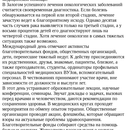
В Залогом успешного лечения онкологических заболеваний
считается своевременная диагностика. Если болезнь
обнаруживается на первой или второй стадиях, лечение
зачастую ведет к благоприятному исходу. Однако десятая
часть случаев рака выявляется только на третьей стадии, а у
восьми процентов детей его диагностируют лишь на
четвертой стадии. Хотя лечение онкологии в самых тяжелых
ситуациях также возможно.
Международный день отмечают активисты
благотворительных фондов, общественных организаций,
дети, перенесшие тяжелый недуг. К действу присоединяются
их родственники, друзья, знакомые, пациенты, близкие, а
также преподаватели, студенты, ординаторы профильных
специальностей медицинских ВУЗов, вспомогательный
персонал. В чествованиях принимают участие врачи, вне
зависимости от должности и выслуги лет.
В этот день устраивают образовательные лекции, научные
конференции, семинары. Звучат доклады о задачах, вызовах
перед врачами и человечеством, даются рекомендации по
сохранению здоровья. В медицинских кругах проходят
мероприятия по обмену опытом терапии. Общественные
организации проводят акции, флешмобы, которые обращают
взоры на актуальные проблемы здравоохранения.
Благотворительные фонды собирают средства на помощь
больных недугом. Журналисты рассказывают о недугах,