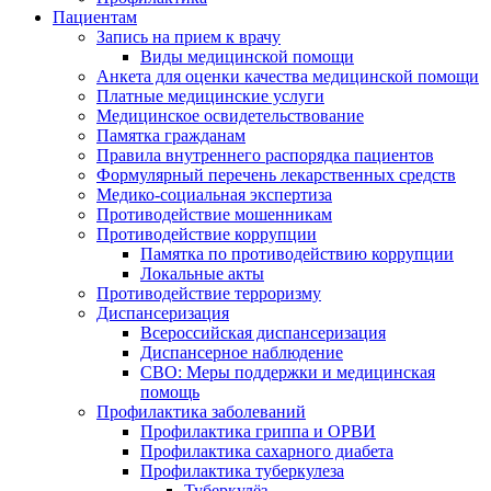
Пациентам
Запись на прием к врачу
Виды медицинской помощи
Анкета для оценки качества медицинской помощи
Платные медицинские услуги
Медицинское освидетельствование
Памятка гражданам
Правила внутреннего распорядка пациентов
Формулярный перечень лекарственных средств
Медико-социальная экспертиза
Противодействие мошенникам
Противодействие коррупции
Памятка по противодействию коррупции
Локальные акты
Противодействие терроризму
Диспансеризация
Всероссийская диспансеризация
Диспансерное наблюдение
СВО: Меры поддержки и медицинская
помощь
Профилактика заболеваний
Профилактика гриппа и ОРВИ
Профилактика сахарного диабета
Профилактика туберкулеза
Туберкулёз