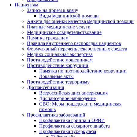
Пациентам
Запись на прием к врачу
Виды медицинской помощи
Анкета для оценки качества медицинской помощи
Платные медицинские услуги
Медицинское освидетельствование
Памятка гражданам
Правила внутреннего распорядка пациентов
Формулярный перечень лекарственных средств
Медико-социальная экспертиза
Противодействие мошенникам
Противодействие коррупции
Памятка по противодействию коррупции
Локальные акты
Противодействие терроризму
Диспансеризация
Всероссийская диспансеризация
Диспансерное наблюдение
СВО: Меры поддержки и медицинская
помощь
Профилактика заболеваний
Профилактика гриппа и ОРВИ
Профилактика сахарного диабета
Профилактика туберкулеза
Туберкулёз