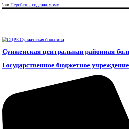
\n
\n
Перейти к содержимому
Сунженская центральная районная бол
Государственное бюджетное учреждение