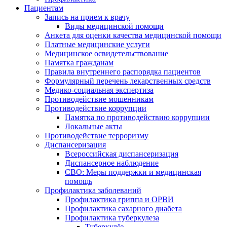
Пациентам
Запись на прием к врачу
Виды медицинской помощи
Анкета для оценки качества медицинской помощи
Платные медицинские услуги
Медицинское освидетельствование
Памятка гражданам
Правила внутреннего распорядка пациентов
Формулярный перечень лекарственных средств
Медико-социальная экспертиза
Противодействие мошенникам
Противодействие коррупции
Памятка по противодействию коррупции
Локальные акты
Противодействие терроризму
Диспансеризация
Всероссийская диспансеризация
Диспансерное наблюдение
СВО: Меры поддержки и медицинская
помощь
Профилактика заболеваний
Профилактика гриппа и ОРВИ
Профилактика сахарного диабета
Профилактика туберкулеза
Туберкулёз