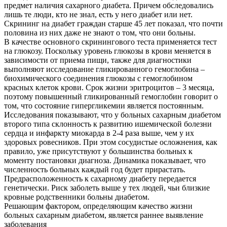
предмет наличия сахарного диабета. Причем обследовались
лишь те люди, кто не знал, есть у него диабет или нет.
Скрининг на диабет граждан старше 45 лет показал, что почти
половина из них даже не знают о том, что они больны.
В качестве основного скринингового теста применяется тест
на глюкозу. Поскольку уровень глюкозы в крови меняется в
зависимости от приема пищи, также для диагностики
выполняют исследование гликированного гемоглобина –
биохимического соединения глюкозы с гемоглобином
красных клеток крови. Срок жизни эритроцитов – 3 месяца,
поэтому повышенный гликированный гемоглобин говорит о
том, что состояние гипергликемии является постоянным.
Исследования показывают, что у больных сахарным диабетом
второго типа склонность к развитию ишемической болезни
сердца и инфаркту миокарда в 2-4 раза выше, чем у их
здоровых ровесников. При этом сосудистые осложнения, как
правило, уже присутствуют у большинства больных к
моменту постановки диагноза. Динамика показывает, что
численность больных каждый год будет прирастать.
Предрасположенность к сахарному диабету передается
генетически. Риск заболеть выше у тех людей, чьи близкие
кровные родственники больны диабетом.
Решающим фактором, определяющим качество жизни
больных сахарным диабетом, является раннее выявление
заболевания