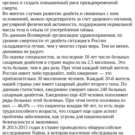
органах и создать повышенный риск преждевременной
смерти.
Во многих случаях развитие диабета и связанных с ним
осложнений, можно предотвратить за счет здорового питания,
регулярной физической активности, поддержания нормальной
массы тела и отказа от употребления табака.
По данным Всемирной организации здравоохранения, по
уровню смертности от диабета ситуация в России
складывается лучше, чем у многих стран мира. Тем не менее,
динамика не радует.
По оценке специалистов, за последние 18 лет число больных
сахарным диабетом в стране выросло на 2,5 миллиона. Это
чуть больше, чем в два раза. При этом каждый пятый житель
России имеет либо предиабет, либо ожирение — это
приблизительно 30 миллионов человек. Каждый 20-й житель
нашей страны уже имеет сахарный диабет второго типа. По
данным статистики, ежедневно умирает около 240 больных
сахарным диабетом. Ежедневно еще 420 человек пополняют
ряды больных этой болезнью. При этом почти половина из
них — 46,6% — это пациенты младше 60 лет, то есть люди
трудоспособного возраста, что создает еще один аспект
проблемы заболевания, как угрозы для национальной
безопасности и экономики.
В 2013-2015 годах в стране проводилось общероссийское
исследование Nation, в котором население обследовали на