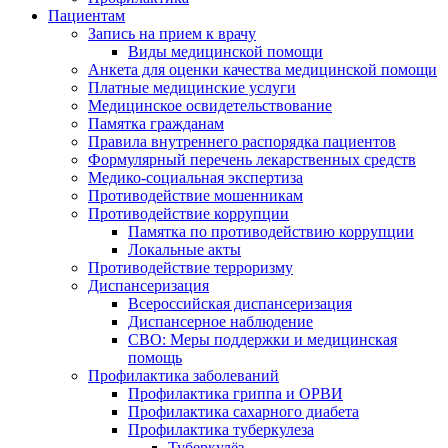
Пациентам
Запись на прием к врачу
Виды медицинской помощи
Анкета для оценки качества медицинской помощи
Платные медицинские услуги
Медицинское освидетельствование
Памятка гражданам
Правила внутреннего распорядка пациентов
Формулярный перечень лекарственных средств
Медико-социальная экспертиза
Противодействие мошенникам
Противодействие коррупции
Памятка по противодействию коррупции
Локальные акты
Противодействие терроризму
Диспансеризация
Всероссийская диспансеризация
Диспансерное наблюдение
СВО: Меры поддержки и медицинская
помощь
Профилактика заболеваний
Профилактика гриппа и ОРВИ
Профилактика сахарного диабета
Профилактика туберкулеза
Туберкулёз