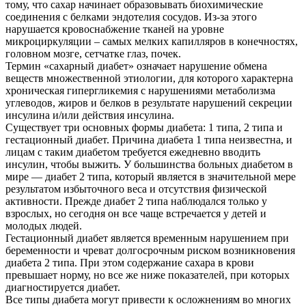
тому, что сахар начинает образовывать биохимические
соединения с белками эндотелия сосудов. Из-за этого
нарушается кровоснабжение тканей на уровне
микроциркуляции – самых мелких капилляров в конечностях,
головном мозге, сетчатке глаз, почек.
Термин «сахарный диабет» означает нарушение обмена
веществ множественной этиологии, для которого характерна
хроническая гипергликемия с нарушениями метаболизма
углеводов, жиров и белков в результате нарушений секреции
инсулина и/или действия инсулина.
Существует три основных формы диабета: 1 типа, 2 типа и
гестационный диабет. Причина диабета 1 типа неизвестна, и
лицам с таким диабетом требуется ежедневно вводить
инсулин, чтобы выжить. У большинства больных диабетом в
мире — диабет 2 типа, который является в значительной мере
результатом избыточного веса и отсутствия физической
активности. Прежде диабет 2 типа наблюдался только у
взрослых, но сегодня он все чаще встречается у детей и
молодых людей.
Гестационный диабет является временным нарушением при
беременности и чреват долгосрочным риском возникновения
диабета 2 типа. При этом содержание сахара в крови
превышает норму, но все же ниже показателей, при которых
диагностируется диабет.
Все типы диабета могут привести к осложнениям во многих