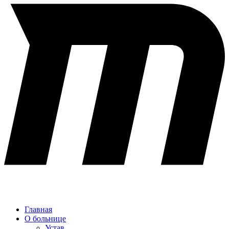
Главная
О больнице
Устав